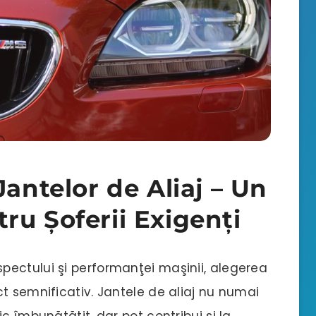
Jantelor de Aliaj – Un
ru Şoferii Exigenţi
ectului şi performanţei maşinii, alegerea
t semnificativ. Jantele de aliaj nu numai
c îmbunătăţit, dar pot contribui și la