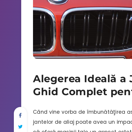
Alegerea Ideală a 
Ghid Complet pent
Când vine vorba de îmbunătăţirea asp
jantelor de aliaj poate avea un impac
că oferă maşinii tale un aspect esteti