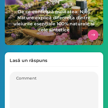
De ce contează puritatea: Njoy
Nature explică diferența dintre
uleiurile esențiale 100% naturale și
cele sintetice
Lasă un răspuns