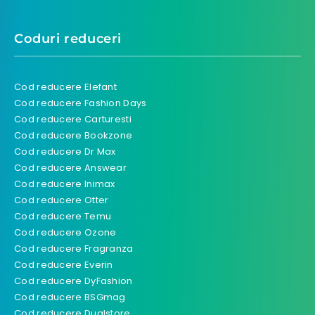
Coduri reduceri
Cod reducere Elefant
Cod reducere Fashion Days
Cod reducere Carturesti
Cod reducere Bookzone
Cod reducere Dr Max
Cod reducere Answear
Cod reducere Inimax
Cod reducere Otter
Cod reducere Temu
Cod reducere Ozone
Cod reducere Fragranza
Cod reducere Everin
Cod reducere DyFashion
Cod reducere BSGmag
Cod reducere Dualstore