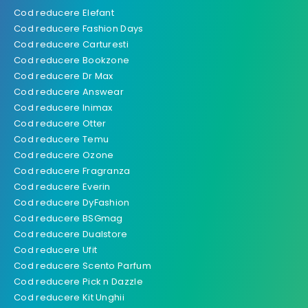
Cod reducere Elefant
Cod reducere Fashion Days
Cod reducere Carturesti
Cod reducere Bookzone
Cod reducere Dr Max
Cod reducere Answear
Cod reducere Inimax
Cod reducere Otter
Cod reducere Temu
Cod reducere Ozone
Cod reducere Fragranza
Cod reducere Everin
Cod reducere DyFashion
Cod reducere BSGmag
Cod reducere Dualstore
Cod reducere Ufit
Cod reducere Scento Parfum
Cod reducere Pick n Dazzle
Cod reducere Kit Unghii