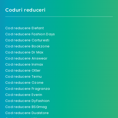
Coduri reduceri
Cod reducere Elefant
Cod reducere Fashion Days
Cod reducere Carturesti
Cod reducere Bookzone
Cod reducere Dr Max
Cod reducere Answear
Cod reducere Inimax
Cod reducere Otter
Cod reducere Temu
Cod reducere Ozone
Cod reducere Fragranza
Cod reducere Everin
Cod reducere DyFashion
Cod reducere BSGmag
Cod reducere Dualstore