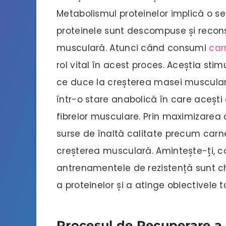
Metabolismul proteinelor implică o se
proteinele sunt descompuse și reconstr
musculară. Atunci când consumi
car
rol vital în acest proces. Aceștia st
ce duce la creșterea masei musculare. 
într-o stare anabolică în care acești
fibrelor musculare. Prin maximizarea 
surse de înaltă calitate precum carne
creșterea musculară. Amintește-ți, c
antrenamentele de rezistență sunt c
a proteinelor și a atinge obiectivele
Procesul de Recuperare a