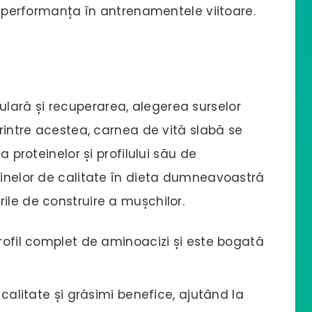
ți performanța în antrenamentele viitoare.
lară și recuperarea, alegerea surselor
Printre acestea, carnea de vită slabă se
a proteinelor și profilului său de
einelor de calitate în dieta dumneavoastră
ile de construire a mușchilor.
profil complet de aminoacizi și este bogată
 calitate și grăsimi benefice, ajutând la