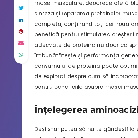
masei musculare, deoarece oferă blo
sinteza și repararea proteinelor musc
completă, conținând toți cei nouă ami
benefică pentru stimularea creșterii
adecvate de proteină nu doar că spr
îmbunătățește și performanța general
consumului de proteină poate optimiz
de explorat despre cum să încorpora
pentru beneficiile asupra masei musc
Înțelegerea aminoacizi
Deși s-ar putea să nu te gândești la 