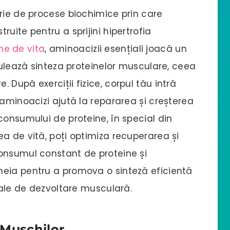
rie de procese biochimice prin care
uite pentru a sprijini hipertrofia
ne de vita
, aminoacizii esențiali joacă un
imulează sinteza proteinelor musculare, ceea
După exerciții fizice, corpul tău intră
 aminoacizi ajută la repararea și creșterea
consumului de proteine, în special din
a de vită, poți optimiza recuperarea și
onsumul constant de proteine și
heia pentru a promova o sinteză eficientă
 tale de dezvoltare musculară.
 Mușchilor