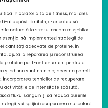
tică în călătoria ta de fitness, mai ales
i-ai depășit limitele, s-ar putea să
cție naturală la stresul asupra mușchilor
te esențial să implementezi strategii de
i cantități adecvate de proteine, în
tă, ajută la repararea și reconstruirea
 de proteine post-antrenament pentru a
rea și odihna sunt cruciale; acestea permit
t. Încorporarea tehnicilor de recuperare
u activitățile de intensitate scăzută,
că fluxul sanguin și să reducă durerile
strategii, vei sprijini recuperarea musculară