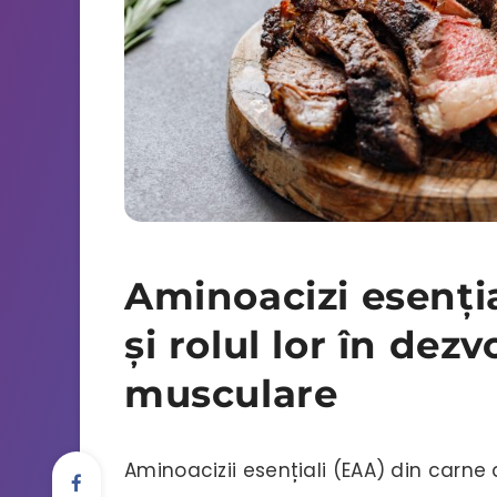
Aminoacizi esenția
și rolul lor în dez
musculare
Aminoacizii esențiali (EAA) din carne 