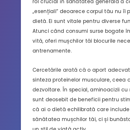
rol crucial în sănătatea generală a c
„esențiali” deoarece corpul tău nu îi 
dietă. Ei sunt vitale pentru diverse fu
Atunci când consumi surse bogate în 
vită, oferi mușchilor tăi blocurile ne
antrenamente.
Cercetările arată că o aport adecva
sinteza proteinelor musculare, ceea 
dezvoltare. În special, aminoacizii cu 
sunt deosebit de beneficii pentru st
că ai o dietă echilibrată care include
sănătatea mușchilor tăi, ci și bunăs
un stil de viață activ.