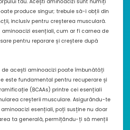
orpului tău. Acești aminoacizi sunt numiți
poate produce singur; trebuie să-i obții din
ncții, inclusiv pentru creșterea musculară.
aminoacizi esențiali, cum ar fi carnea de
cesare pentru reparare și creștere după
t de acești aminoacizi poate îmbunătăți
ce este fundamental pentru recuperare și
ramificație (BCAAs) printre cei esențiali
imularea creșterii musculare. Asigurându-te
 aminoacizi esențiali, poți susține nu doar
tarea ta generală, permițându-ți să menții