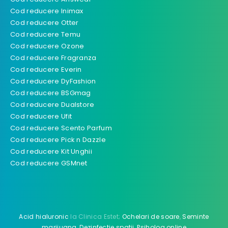
Cod reducere Inimax
Cod reducere Otter
Cod reducere Temu
Cod reducere Ozone
Cod reducere Fragranza
Cod reducere Everin
Cod reducere DyFashion
Cod reducere BSGmag
Cod reducere Dualstore
Cod reducere Ufit
Cod reducere Scento Parfum
Cod reducere Pick n Dazzle
Cod reducere Kit Unghii
Cod reducere GSMnet
Acid hialuronic
la Clinica Estet;
Ochelari de soare
,
Seminte
marijuana
,
Dezinfectie spatii
,
Psiholog online