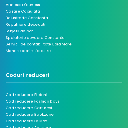
Vanessa Youness
Cazare Caciulata
Balustrade Constanta
Repatriere decedati
Lenjerii de pat
Spalatorie covoare Constanta
Servicii de contabilitate Baia Mare
Manere pentru ferestre
Coduri reduceri
Cod reducere Elefant
Cod reducere Fashion Days
Cod reducere Carturesti
Cod reducere Bookzone
Cod reducere Dr Max
Cod reducere Answear